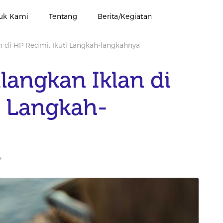
uk Kami
Tentang
Berita/Kegiatan
n di HP Redmi, Ikuti Langkah-langkahnya
langkan Iklan di
i Langkah-
4