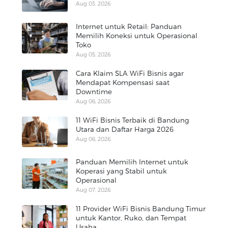
Aug 03, 2026
Internet untuk Retail: Panduan
Memilih Koneksi untuk Operasional
Toko
Aug 05, 2026
Cara Klaim SLA WiFi Bisnis agar
Mendapat Kompensasi saat
Downtime
Aug 06, 2026
11 WiFi Bisnis Terbaik di Bandung
Utara dan Daftar Harga 2026
Aug 06, 2026
Panduan Memilih Internet untuk
Koperasi yang Stabil untuk
Operasional
Aug 07, 2026
11 Provider WiFi Bisnis Bandung Timur
untuk Kantor, Ruko, dan Tempat
Usaha