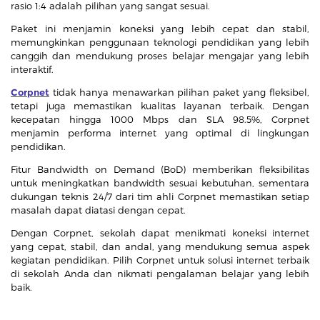
rasio 1:4 adalah pilihan yang sangat sesuai.
Paket ini menjamin koneksi yang lebih cepat dan stabil,
memungkinkan penggunaan teknologi pendidikan yang lebih
canggih dan mendukung proses belajar mengajar yang lebih
interaktif.
Corpnet
tidak hanya menawarkan pilihan paket yang fleksibel,
tetapi juga memastikan kualitas layanan terbaik. Dengan
kecepatan hingga 1000 Mbps dan SLA 98.5%, Corpnet
menjamin performa internet yang optimal di lingkungan
pendidikan.
Fitur Bandwidth on Demand (BoD) memberikan fleksibilitas
untuk meningkatkan bandwidth sesuai kebutuhan, sementara
dukungan teknis 24/7 dari tim ahli Corpnet memastikan setiap
masalah dapat diatasi dengan cepat.
Dengan Corpnet, sekolah dapat menikmati koneksi internet
yang cepat, stabil, dan andal, yang mendukung semua aspek
kegiatan pendidikan. Pilih Corpnet untuk solusi internet terbaik
di sekolah Anda dan nikmati pengalaman belajar yang lebih
baik.