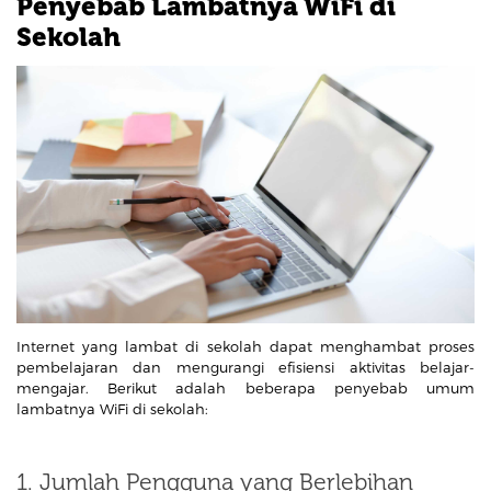
Penyebab Lambatnya WiFi di
Sekolah
Internet yang lambat di sekolah dapat menghambat proses
pembelajaran dan mengurangi efisiensi aktivitas belajar-
mengajar. Berikut adalah beberapa penyebab umum
lambatnya WiFi di sekolah:
1. Jumlah Pengguna yang Berlebihan