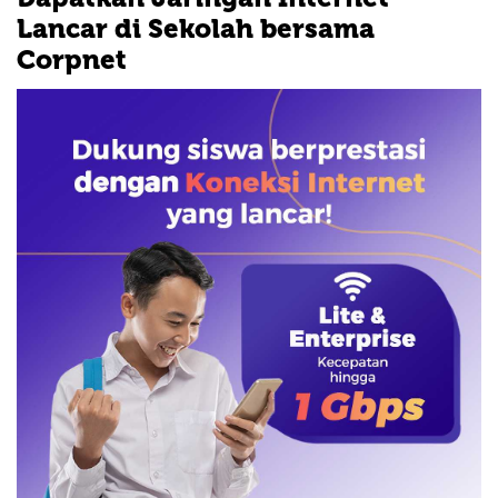
Lancar di Sekolah bersama
Corpnet