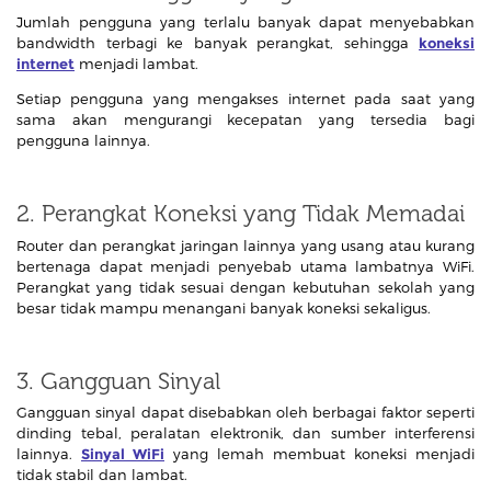
Jumlah pengguna yang terlalu banyak dapat menyebabkan
bandwidth terbagi ke banyak perangkat, sehingga
koneksi
internet
menjadi lambat.
Setiap pengguna yang mengakses internet pada saat yang
sama akan mengurangi kecepatan yang tersedia bagi
pengguna lainnya.
2. Perangkat Koneksi yang Tidak Memadai
Router dan perangkat jaringan lainnya yang usang atau kurang
bertenaga dapat menjadi penyebab utama lambatnya WiFi.
Perangkat yang tidak sesuai dengan kebutuhan sekolah yang
besar tidak mampu menangani banyak koneksi sekaligus.
3. Gangguan Sinyal
Gangguan sinyal dapat disebabkan oleh berbagai faktor seperti
dinding tebal, peralatan elektronik, dan sumber interferensi
lainnya.
Sinyal WiFi
yang lemah membuat koneksi menjadi
tidak stabil dan lambat.