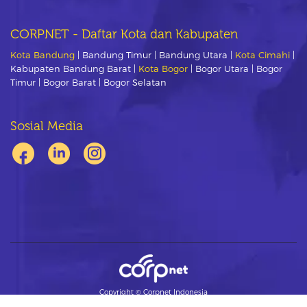
CORPNET - Daftar Kota dan Kabupaten
Kota Bandung
| Bandung Timur | Bandung Utara |
Kota Cimahi
|
Kabupaten Bandung Barat |
Kota Bogor
| Bogor Utara | Bogor
Timur | Bogor Barat | Bogor Selatan
Sosial Media
Copyright ©
Corpnet Indonesia