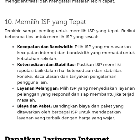
mengidentifikasi dan mengatasi masalah lebih cepat.
10. Memilih ISP yang Tepat
Terakhir, sangat penting untuk memilih ISP yang tepat. Berikut
beberapa tips untuk memilih ISP yang sesuai:
Kecepatan dan Bandwidth:
Pilih ISP yang menawarkan
kecepatan internet dan bandwidth yang memadai untuk
kebutuhan sekolah.
Ketersediaan dan Stabilitas:
Pastikan ISP memiliki
reputasi baik dalam hal ketersediaan dan stabilitas
koneksi. Baca ulasan dan tanyakan pengalaman
pengguna lain.
Layanan Pelanggan:
Pilih ISP yang menyediakan layanan
pelanggan yang responsif dan siap membantu jika terjadi
masalah.
Biaya dan Paket:
Bandingkan biaya dan paket yang
ditawarkan oleh berbagai ISP untuk mendapatkan
layanan yang terbaik dengan harga yang wajar.
Dapatkan Jaringan Internet