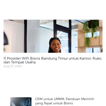
11 Provider WiFi Bisnis Bandung Timur untuk Kantor, Ruko,
dan Tempat Usaha
Aug 07, 2026
CRM untuk UMKM: Panduan Memilih
yang Tepat untuk Bisnis