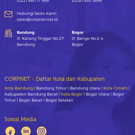
(022) 860 17 999
(0251) 830 3699
Hubungi Sales Kami
sales@corpnet.net.id
Bandung
Bogor
Jl. Karang Tinggal No.27
Jl. Bango No.2-4
Bandung
Bogor
CORPNET - Daftar Kota dan Kabupaten
Kota Bandung
| Bandung Timur | Bandung Utara |
Kota Cimahi
|
Kabupaten Bandung Barat |
Kota Bogor
| Bogor Utara | Bogor
Timur | Bogor Barat | Bogor Selatan
Sosial Media