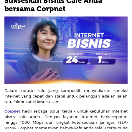
Sukseskan Bisnis Cafe Anda
bersama Corpnet
Dalam industri kafe yang kompetitif, menyediakan koneksi
internet yang cepat dan stabil untuk pelanggan adalah salah
satu faktor kunci kesuksesan.
Corpnet
hadir sebagai solusi terbaik untuk kebutuhan internet
bisnis kafe Anda. Dengan layanan internet berkecepatan
hingga 1000 Mbps dan tingkat ketersediaan jaringan (SLA)
98.5%, Corpnet memastikan bahwa kafe Anda selalu terhubung