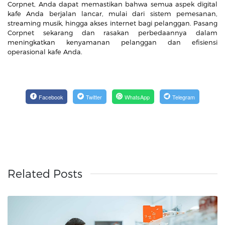
Corpnet, Anda dapat memastikan bahwa semua aspek digital
kafe Anda berjalan lancar, mulai dari sistem pemesanan,
streaming musik, hingga akses internet bagi pelanggan. Pasang
Corpnet sekarang dan rasakan perbedaannya dalam
meningkatkan kenyamanan pelanggan dan efisiensi
operasional kafe Anda.
Facebook
Twitter
WhatsApp
Telegram
Related Posts