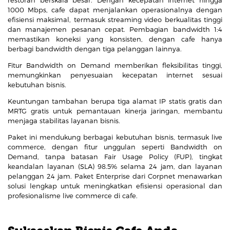
restoran berskala besar. Dengan kecepatan internet hingga
1000 Mbps, cafe dapat menjalankan operasionalnya dengan
efisiensi maksimal, termasuk streaming video berkualitas tinggi
dan manajemen pesanan cepat. Pembagian bandwidth 1:4
memastikan koneksi yang konsisten, dengan cafe hanya
berbagi bandwidth dengan tiga pelanggan lainnya.
Fitur Bandwidth on Demand memberikan fleksibilitas tinggi,
memungkinkan penyesuaian kecepatan internet sesuai
kebutuhan bisnis.
Keuntungan tambahan berupa tiga alamat IP statis gratis dan
MRTG gratis untuk pemantauan kinerja jaringan, membantu
menjaga stabilitas layanan bisnis.
Paket ini mendukung berbagai kebutuhan bisnis, termasuk live
commerce, dengan fitur unggulan seperti Bandwidth on
Demand, tanpa batasan Fair Usage Policy (FUP), tingkat
keandalan layanan (SLA) 98.5% selama 24 jam, dan layanan
pelanggan 24 jam. Paket Enterprise dari Corpnet menawarkan
solusi lengkap untuk meningkatkan efisiensi operasional dan
profesionalisme live commerce di cafe.