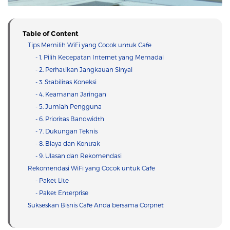
Table of Content
Tips Memilih WiFi yang Cocok untuk Cafe
- 1. Pilih Kecepatan Internet yang Memadai
- 2. Perhatikan Jangkauan Sinyal
- 3. Stabilitas Koneksi
- 4. Keamanan Jaringan
- 5. Jumlah Pengguna
- 6. Prioritas Bandwidth
- 7. Dukungan Teknis
- 8. Biaya dan Kontrak
- 9. Ulasan dan Rekomendasi
Rekomendasi WiFi yang Cocok untuk Cafe
- Paket Lite
- Paket Enterprise
Sukseskan Bisnis Cafe Anda bersama Corpnet