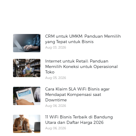
CRM untuk UMKM: Panduan Memilih
yang Tepat untuk Bisnis
Aug 03, 2026
Internet untuk Retail: Panduan
Memilih Koneksi untuk Operasional
Toko
Aug 05, 2026
Cara Klaim SLA WiFi Bisnis agar
Mendapat Kompensasi saat
Downtime
Aug 06, 2026
11 WiFi Bisnis Terbaik di Bandung
Utara dan Daftar Harga 2026
Aug 06, 2026