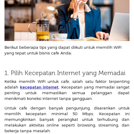
Berikut beberapa tips yang dapat diikuti untuk memilih WiFi
yang tepat untuk bisnis cafe Anda:
1. Pilih Kecepatan Internet yang Memadai
Ketika memilih WiFi untuk cafe, salah satu faktor terpenting
adalah
kecepatan internet
. Kecepatan yang memadai sangat
penting untuk memastikan semua pelanggan dapat
menikmati koneksi internet tanpa gangguan.
Untuk cafe dengan banyak pengunjung, disarankan untuk
memilih kecepatan minimal 50 Mbps. Kecepatan ini
memungkinkan banyak perangkat untuk terhubung dan
melakukan aktivitas online seperti browsing, streaming, dan
bekerja tanpa masalah.