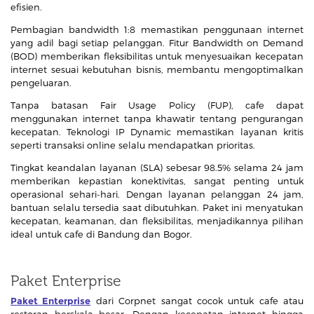
efisien.
Pembagian bandwidth 1:8 memastikan penggunaan internet
yang adil bagi setiap pelanggan. Fitur Bandwidth on Demand
(BOD) memberikan fleksibilitas untuk menyesuaikan kecepatan
internet sesuai kebutuhan bisnis, membantu mengoptimalkan
pengeluaran.
Tanpa batasan Fair Usage Policy (FUP), cafe dapat
menggunakan internet tanpa khawatir tentang pengurangan
kecepatan. Teknologi IP Dynamic memastikan layanan kritis
seperti transaksi online selalu mendapatkan prioritas.
Tingkat keandalan layanan (SLA) sebesar 98.5% selama 24 jam
memberikan kepastian konektivitas, sangat penting untuk
operasional sehari-hari. Dengan layanan pelanggan 24 jam,
bantuan selalu tersedia saat dibutuhkan. Paket ini menyatukan
kecepatan, keamanan, dan fleksibilitas, menjadikannya pilihan
ideal untuk cafe di Bandung dan Bogor.
Paket Enterprise
Paket Enterprise
dari Corpnet sangat cocok untuk cafe atau