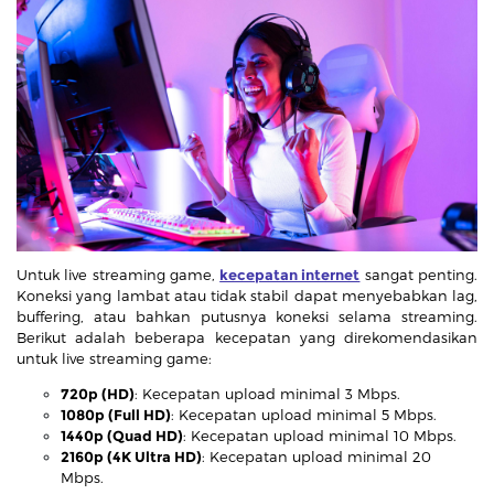
Untuk live streaming game,
kecepatan internet
sangat penting.
Koneksi yang lambat atau tidak stabil dapat menyebabkan lag,
buffering, atau bahkan putusnya koneksi selama streaming.
Berikut adalah beberapa kecepatan yang direkomendasikan
untuk live streaming game:
720p (HD)
: Kecepatan upload minimal 3 Mbps.
1080p (Full HD)
: Kecepatan upload minimal 5 Mbps.
1440p (Quad HD)
: Kecepatan upload minimal 10 Mbps.
2160p (4K Ultra HD)
: Kecepatan upload minimal 20
Mbps.