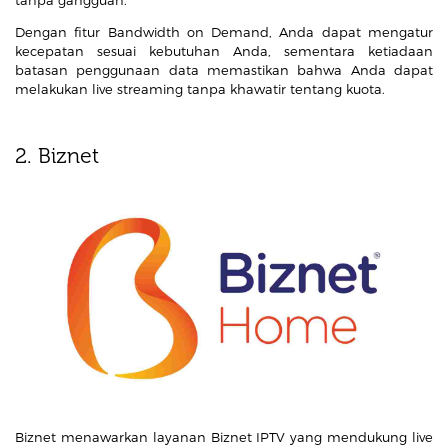
tanpa gangguan.
Dengan fitur Bandwidth on Demand, Anda dapat mengatur
kecepatan sesuai kebutuhan Anda, sementara ketiadaan
batasan penggunaan data memastikan bahwa Anda dapat
melakukan live streaming tanpa khawatir tentang kuota.
2. Biznet
Biznet menawarkan layanan Biznet IPTV yang mendukung live