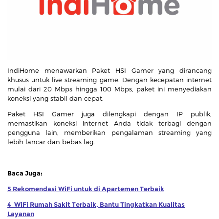
IndiHome menawarkan Paket HSI Gamer yang dirancang
khusus untuk live streaming game. Dengan kecepatan internet
mulai dari 20 Mbps hingga 100 Mbps, paket ini menyediakan
koneksi yang stabil dan cepat.
Paket HSI Gamer juga dilengkapi dengan IP publik,
memastikan koneksi internet Anda tidak terbagi dengan
pengguna lain, memberikan pengalaman streaming yang
lebih lancar dan bebas lag.
Baca Juga:
5 Rekomendasi WiFi untuk di Apartemen Terbaik
4 WiFi Rumah Sakit Terbaik, Bantu Tingkatkan Kualitas
Layanan