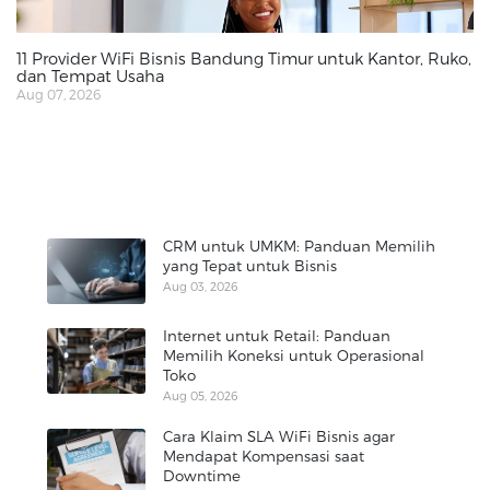
11 Provider WiFi Bisnis Bandung Timur untuk Kantor, Ruko,
dan Tempat Usaha
Aug 07, 2026
CRM untuk UMKM: Panduan Memilih
yang Tepat untuk Bisnis
Aug 03, 2026
Internet untuk Retail: Panduan
Memilih Koneksi untuk Operasional
Toko
Aug 05, 2026
Cara Klaim SLA WiFi Bisnis agar
Mendapat Kompensasi saat
Downtime