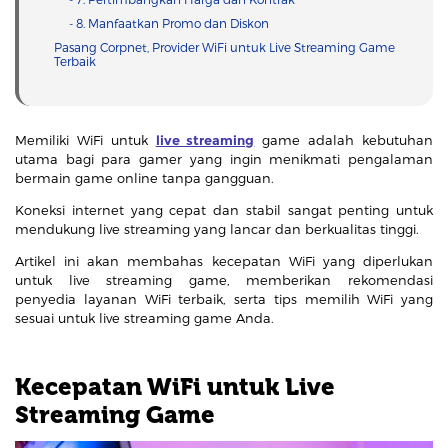
- 8. Manfaatkan Promo dan Diskon
Pasang Corpnet, Provider WiFi untuk Live Streaming Game
Terbaik
Memiliki WiFi untuk
live streaming
game adalah kebutuhan
utama bagi para gamer yang ingin menikmati pengalaman
bermain game online tanpa gangguan.
Koneksi internet yang cepat dan stabil sangat penting untuk
mendukung live streaming yang lancar dan berkualitas tinggi.
Artikel ini akan membahas kecepatan WiFi yang diperlukan
untuk live streaming game, memberikan rekomendasi
penyedia layanan WiFi terbaik, serta tips memilih WiFi yang
sesuai untuk live streaming game Anda.
Kecepatan WiFi untuk Live
Streaming Game