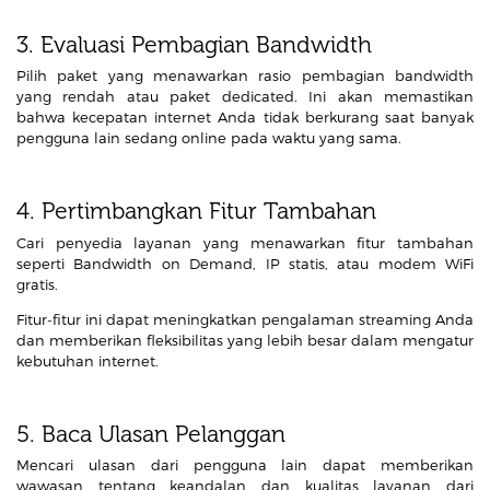
3. Evaluasi Pembagian Bandwidth
Pilih paket yang menawarkan rasio pembagian bandwidth
yang rendah atau paket dedicated. Ini akan memastikan
bahwa kecepatan internet Anda tidak berkurang saat banyak
pengguna lain sedang online pada waktu yang sama.
4. Pertimbangkan Fitur Tambahan
Cari penyedia layanan yang menawarkan fitur tambahan
seperti Bandwidth on Demand, IP statis, atau modem WiFi
gratis.
Fitur-fitur ini dapat meningkatkan pengalaman streaming Anda
dan memberikan fleksibilitas yang lebih besar dalam mengatur
kebutuhan internet.
5. Baca Ulasan Pelanggan
Mencari ulasan dari pengguna lain dapat memberikan
wawasan tentang keandalan dan kualitas layanan dari