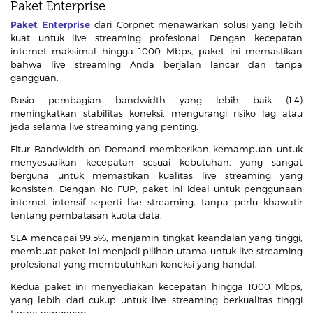
Paket Enterprise
Paket Enterprise
dari Corpnet menawarkan solusi yang lebih
kuat untuk live streaming profesional. Dengan kecepatan
internet maksimal hingga 1000 Mbps, paket ini memastikan
bahwa live streaming Anda berjalan lancar dan tanpa
gangguan.
Rasio pembagian bandwidth yang lebih baik (1:4)
meningkatkan stabilitas koneksi, mengurangi risiko lag atau
jeda selama live streaming yang penting.
Fitur Bandwidth on Demand memberikan kemampuan untuk
menyesuaikan kecepatan sesuai kebutuhan, yang sangat
berguna untuk memastikan kualitas live streaming yang
konsisten. Dengan No FUP, paket ini ideal untuk penggunaan
internet intensif seperti live streaming, tanpa perlu khawatir
tentang pembatasan kuota data.
SLA mencapai 99.5%, menjamin tingkat keandalan yang tinggi,
membuat paket ini menjadi pilihan utama untuk live streaming
profesional yang membutuhkan koneksi yang handal.
Kedua paket ini menyediakan kecepatan hingga 1000 Mbps,
yang lebih dari cukup untuk live streaming berkualitas tinggi