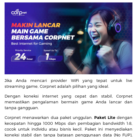
Jika Anda mencari provider WiFi yang tepat untuk live
streaming game, Corpnet adalah pilihan yang ideal.
Dengan koneksi internet yang cepat dan stabil, Corpnet
memastikan pengalaman bermain game Anda lancar dan
tanpa gangguan.
Corpnet menawarkan dua paket unggulan.
Paket Lite
dengan
kecepatan hingga 1000 Mbps dan pembagian bandwidth 1:8,
cocok untuk individu atau bisnis kecil. Paket ini menyediakan
koneksi stabil dan tanpa batasan penggunaan data (No FUP),