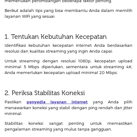
memerlukan pertimbangan beberapa faktor penting.
Berikut adalah tips yang bisa membantu Anda dalam memilih
layanan WiFi yang sesuai:
1. Tentukan Kebutuhan Kecepatan
Identifikasi kebutuhan kecepatan internet Anda berdasarkan
resolusi dan kualitas streaming yang ingin Anda capai.
Untuk streaming dengan resolusi 1080p, kecepatan upload
minimal 5 Mbps diperlukan, sementara untuk streaming 4K,
Anda memerlukan kecepatan upload minimal 20 Mbps.
2. Periksa Stabilitas Koneksi
Pastikan
penyedia layanan internet
yang Anda pilih
menawarkan koneksi yang stabil dengan ping rendah dan jitter
minimal.
Stabilitas koneksi sangat penting untuk memastikan
pengalaman streaming yang mulus tanpa gangguan.