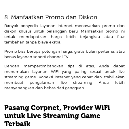
8. Manfaatkan Promo dan Diskon
Banyak penyedia layanan internet menawarkan promo dan
diskon khusus untuk pelanggan baru. Manfaatkan promo ini
untuk mendapatkan harga lebih terjangkau atau fitur
tambahan tanpa biaya ekstra.
Promo bisa berupa potongan harga, gratis bulan pertama, atau
bonus layanan seperti channel TV.
Dengan mempertimbangkan tips di atas, Anda dapat
menemukan layanan WiFi yang paling sesuai untuk live
streaming game. Koneksi internet yang cepat dan stabil akan
membuat pengalaman live streaming Anda lebih
menyenangkan dan bebas dari gangguan.
Pasang Corpnet, Provider WiFi
untuk Live Streaming Game
Terbaik