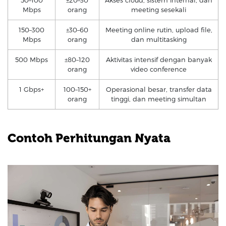
Mbps
orang
meeting sesekali
150–300
±30–60
Meeting online rutin, upload file,
Mbps
orang
dan multitasking
500 Mbps
±80–120
Aktivitas intensif dengan banyak
orang
video conference
1 Gbps+
100–150+
Operasional besar, transfer data
orang
tinggi, dan meeting simultan
Contoh Perhitungan Nyata