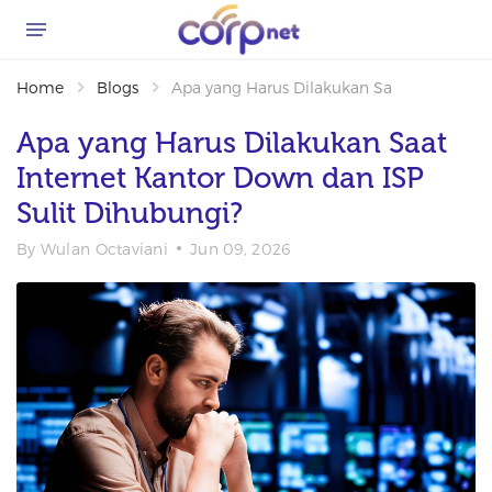
Home
Blogs
Apa yang Harus Dilakukan Saat Internet K
Apa yang Harus Dilakukan Saat
Internet Kantor Down dan ISP
Sulit Dihubungi?
By
Wulan Octaviani
Jun 09, 2026