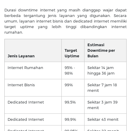
Durasi downtime internet yang masih dianggap wajar dapat
berbeda tergantung jenis layanan yang digunakan. Secara
umum, layanan internet bisnis dan dedicated internet memiliki
target uptime yang lebih tinggi dibandingkan internet
rumahan.
Estimasi
Target
Downtime per
Jenis Layanan
Uptime
Bulan
Internet Rumahan
95% -
Sekitar 14 jam
98%
hingga 36 jam
Internet Bisnis
99%
Sekitar 7 jam 18
menit
Dedicated Internet
99,5%
Sekitar 3 jam 39
menit
Dedicated Internet
99,9%
Sekitar 43 menit
Dedicated Internet
99,95%
Sekitar 22 menit