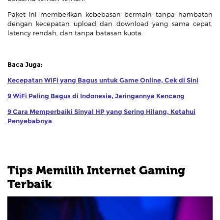
Paket ini memberikan kebebasan bermain tanpa hambatan
dengan kecepatan upload dan download yang sama cepat,
latency rendah, dan tanpa batasan kuota.
Baca Juga:
Kecepatan WiFi yang Bagus untuk Game Online, Cek di Sini
9 WiFi Paling Bagus di Indonesia, Jaringannya Kencang
9 Cara Memperbaiki Sinyal HP yang Sering Hilang, Ketahui
Penyebabnya
Tips Memilih Internet Gaming
Terbaik