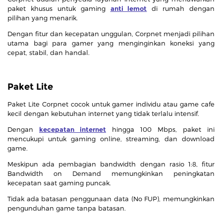
paket khusus untuk gaming
anti lemot
di rumah dengan
pilihan yang menarik.
Dengan fitur dan kecepatan unggulan, Corpnet menjadi pilihan
utama bagi para gamer yang menginginkan koneksi yang
cepat, stabil, dan handal.
Paket Lite
Paket Lite Corpnet cocok untuk gamer individu atau game cafe
kecil dengan kebutuhan internet yang tidak terlalu intensif.
Dengan
kecepatan internet
hingga 100 Mbps, paket ini
mencukupi untuk gaming online, streaming, dan download
game.
Meskipun ada pembagian bandwidth dengan rasio 1:8, fitur
Bandwidth on Demand memungkinkan peningkatan
kecepatan saat gaming puncak.
Tidak ada batasan penggunaan data (No FUP), memungkinkan
pengunduhan game tanpa batasan.