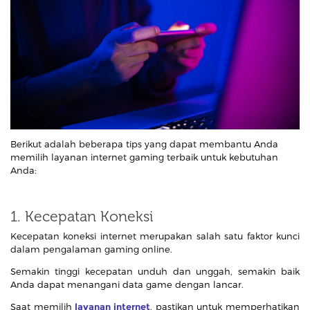
Berikut adalah beberapa tips yang dapat membantu Anda
memilih layanan internet gaming terbaik untuk kebutuhan
Anda:
1. Kecepatan Koneksi
Kecepatan koneksi internet merupakan salah satu faktor kunci
dalam pengalaman gaming online.
Semakin tinggi kecepatan unduh dan unggah, semakin baik
Anda dapat menangani data game dengan lancar.
Saat memilih
layanan internet
, pastikan untuk memperhatikan