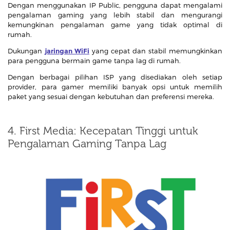
Dengan menggunakan IP Public, pengguna dapat mengalami
pengalaman gaming yang lebih stabil dan mengurangi
kemungkinan pengalaman game yang tidak optimal di
rumah.
Dukungan
jaringan WiFi
yang cepat dan stabil memungkinkan
para pengguna bermain game tanpa lag di rumah.
Dengan berbagai pilihan ISP yang disediakan oleh setiap
provider, para gamer memiliki banyak opsi untuk memilih
paket yang sesuai dengan kebutuhan dan preferensi mereka.
4. First Media: Kecepatan Tinggi untuk
Pengalaman Gaming Tanpa Lag