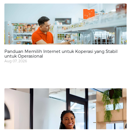
Panduan Memilih Internet untuk Koperasi yang Stabil
untuk Operasional
Aug 07, 2026