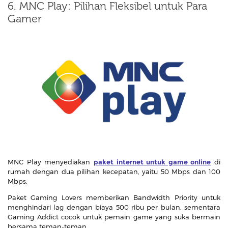
6. MNC Play: Pilihan Fleksibel untuk Para
Gamer
MNC Play menyediakan
paket internet untuk game online
di
rumah dengan dua pilihan kecepatan, yaitu 50 Mbps dan 100
Mbps.
Paket Gaming Lovers memberikan Bandwidth Priority untuk
menghindari lag dengan biaya 500 ribu per bulan, sementara
Gaming Addict cocok untuk pemain game yang suka bermain
bersama teman-teman.