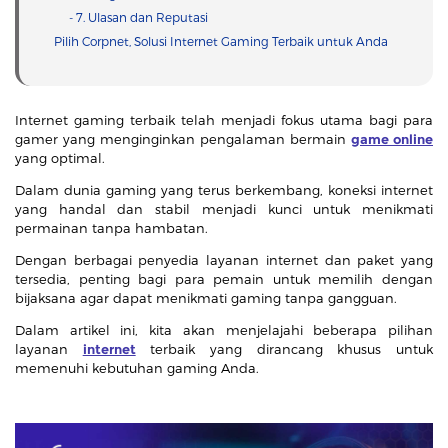
- 7. Ulasan dan Reputasi
Pilih Corpnet, Solusi Internet Gaming Terbaik untuk Anda
Internet gaming terbaik telah menjadi fokus utama bagi para
gamer yang menginginkan pengalaman bermain
game online
yang optimal.
Dalam dunia gaming yang terus berkembang, koneksi internet
yang handal dan stabil menjadi kunci untuk menikmati
permainan tanpa hambatan.
Dengan berbagai penyedia layanan internet dan paket yang
tersedia, penting bagi para pemain untuk memilih dengan
bijaksana agar dapat menikmati gaming tanpa gangguan.
Dalam artikel ini, kita akan menjelajahi beberapa pilihan
layanan
internet
terbaik yang dirancang khusus untuk
memenuhi kebutuhan gaming Anda.