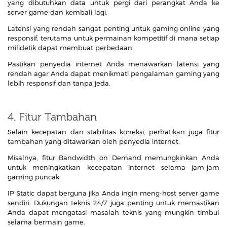
yang dibutuhkan data untuk pergi dari perangkat Anda ke
server game dan kembali lagi.
Latensi yang rendah sangat penting untuk gaming online yang
responsif, terutama untuk permainan kompetitif di mana setiap
milidetik dapat membuat perbedaan.
Pastikan penyedia internet Anda menawarkan latensi yang
rendah agar Anda dapat menikmati pengalaman gaming yang
lebih responsif dan tanpa jeda.
4. Fitur Tambahan
Selain kecepatan dan stabilitas koneksi, perhatikan juga fitur
tambahan yang ditawarkan oleh penyedia internet.
Misalnya, fitur Bandwidth on Demand memungkinkan Anda
untuk meningkatkan kecepatan internet selama jam-jam
gaming puncak.
IP Static dapat berguna jika Anda ingin meng-host server game
sendiri. Dukungan teknis 24/7 juga penting untuk memastikan
Anda dapat mengatasi masalah teknis yang mungkin timbul
selama bermain game.