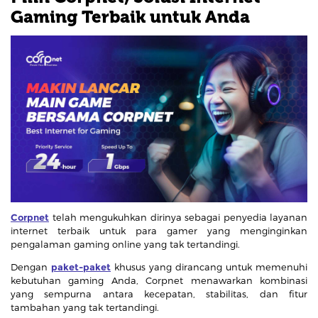
Gaming Terbaik untuk Anda
Corpnet
telah mengukuhkan dirinya sebagai penyedia layanan
internet terbaik untuk para gamer yang menginginkan
pengalaman gaming online yang tak tertandingi.
Dengan
paket-paket
khusus yang dirancang untuk memenuhi
kebutuhan gaming Anda, Corpnet menawarkan kombinasi
yang sempurna antara kecepatan, stabilitas, dan fitur
tambahan yang tak tertandingi.