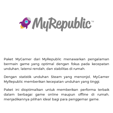
Paket MyGamer dari MyRepublic menawarkan pengalaman
bermain game yang optimal dengan fokus pada kecepatan
unduhan, latensi rendah, dan stabilitas di rumah.
Dengan statistik unduhan Steam yang menonjol, MyGamer
MyRepublic memberikan kecepatan unduhan yang tinggi.
Paket ini dioptimalkan untuk memberikan performa terbaik
dalam berbagai game online maupun offline di rumah,
menjadikannya pilihan ideal bagi para penggemar game.