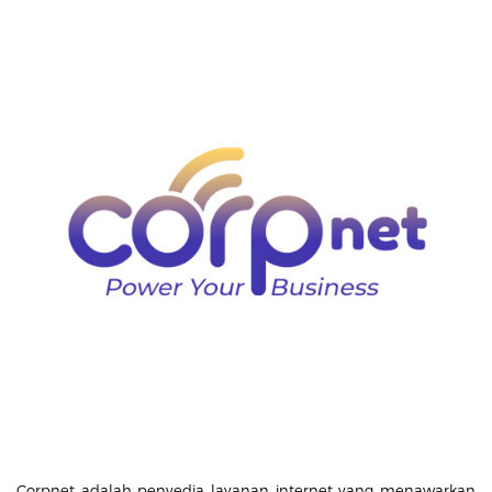
Corpnet adalah penyedia layanan internet yang menawarkan