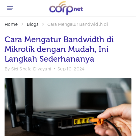
Home
Blogs
Cara Mengatur Bandwidth di Mikrotik de
Cara Mengatur Bandwidth di
Mikrotik dengan Mudah, Ini
Langkah Sederhananya
By
Siti Shafa Divayani
Sep 10, 2024