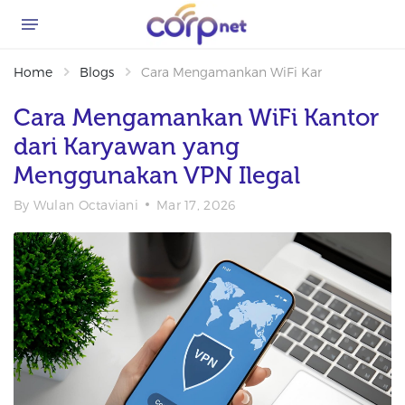
Home
Blogs
Cara Mengamankan WiFi Kantor dari Kar
Cara Mengamankan WiFi Kantor
dari Karyawan yang
Menggunakan VPN Ilegal
By
Wulan Octaviani
Mar 17, 2026