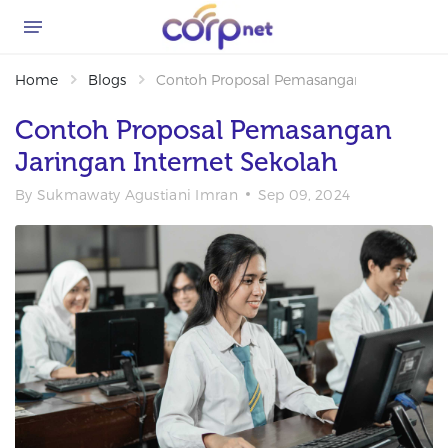
Home
Blogs
Contoh Proposal Pemasangan Jaringan Int
Contoh Proposal Pemasangan
Jaringan Internet Sekolah
By
Sukmawaty Agustiani Imran
Sep 09, 2024