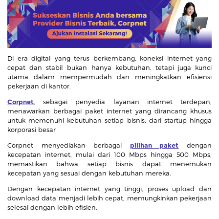
Di era digital yang terus berkembang, koneksi internet yang
cepat dan stabil bukan hanya kebutuhan, tetapi juga kunci
utama dalam mempermudah dan meningkatkan efisiensi
pekerjaan di kantor.
Corpnet
, sebagai penyedia layanan internet terdepan,
menawarkan berbagai paket internet yang dirancang khusus
untuk memenuhi kebutuhan setiap bisnis, dari startup hingga
korporasi besar
Corpnet menyediakan berbagai
pilihan paket
dengan
kecepatan internet, mulai dari 100 Mbps hingga 500 Mbps,
memastikan bahwa setiap bisnis dapat menemukan
kecepatan yang sesuai dengan kebutuhan mereka.
Dengan kecepatan internet yang tinggi, proses upload dan
download data menjadi lebih cepat, memungkinkan pekerjaan
selesai dengan lebih efisien.