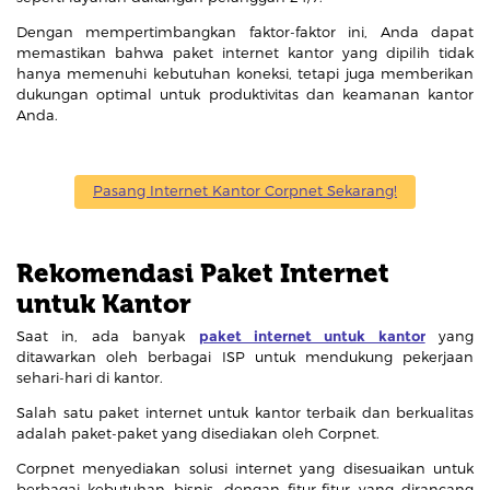
Dengan mempertimbangkan faktor-faktor ini, Anda dapat
memastikan bahwa paket internet kantor yang dipilih tidak
hanya memenuhi kebutuhan koneksi, tetapi juga memberikan
dukungan optimal untuk produktivitas dan keamanan kantor
Anda.
Pasang Internet Kantor Corpnet Sekarang!
Rekomendasi Paket Internet
untuk Kantor
Saat in, ada banyak
paket internet untuk kantor
yang
ditawarkan oleh berbagai ISP untuk mendukung pekerjaan
sehari-hari di kantor.
Salah satu paket internet untuk kantor terbaik dan berkualitas
adalah paket-paket yang disediakan oleh Corpnet.
Corpnet menyediakan solusi internet yang disesuaikan untuk
berbagai kebutuhan bisnis, dengan fitur-fitur yang dirancang