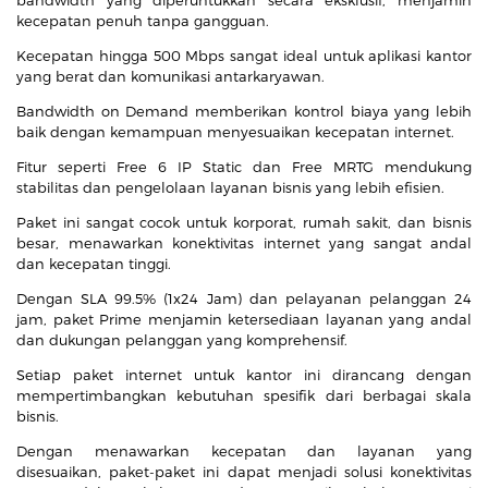
kecepatan penuh tanpa gangguan.
Kecepatan hingga 500 Mbps sangat ideal untuk aplikasi kantor
yang berat dan komunikasi antarkaryawan.
Bandwidth on Demand memberikan kontrol biaya yang lebih
baik dengan kemampuan menyesuaikan kecepatan internet.
Fitur seperti Free 6 IP Static dan Free MRTG mendukung
stabilitas dan pengelolaan layanan bisnis yang lebih efisien.
Paket ini sangat cocok untuk korporat, rumah sakit, dan bisnis
besar, menawarkan konektivitas internet yang sangat andal
dan kecepatan tinggi.
Dengan SLA 99.5% (1x24 Jam) dan pelayanan pelanggan 24
jam, paket Prime menjamin ketersediaan layanan yang andal
dan dukungan pelanggan yang komprehensif.
Setiap paket internet untuk kantor ini dirancang dengan
mempertimbangkan kebutuhan spesifik dari berbagai skala
bisnis.
Dengan menawarkan kecepatan dan layanan yang
disesuaikan, paket-paket ini dapat menjadi solusi konektivitas