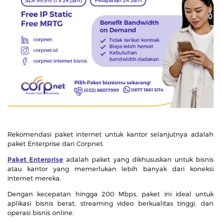
Rekomendasi paket internet untuk kantor selanjutnya adalah
paket Enterprise dari Corpnet.
Paket Enterprise
adalah paket yang dikhususkan untuk bisnis
atau kantor yang memerlukan lebih banyak dari koneksi
internet mereka.
Dengan kecepatan hingga 200 Mbps, paket ini ideal untuk
aplikasi bisnis berat, streaming video berkualitas tinggi, dan
operasi bisnis online.