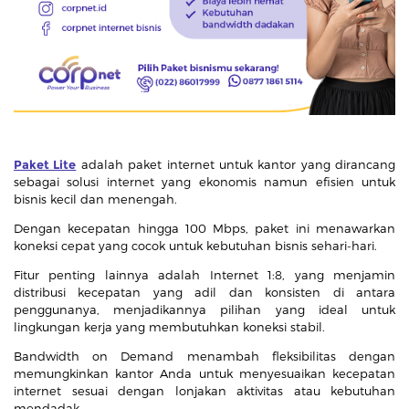
Paket Lite
adalah paket internet untuk kantor yang dirancang
sebagai solusi internet yang ekonomis namun efisien untuk
bisnis kecil dan menengah.
Dengan kecepatan hingga 100 Mbps, paket ini menawarkan
koneksi cepat yang cocok untuk kebutuhan bisnis sehari-hari.
Fitur penting lainnya adalah Internet 1:8, yang menjamin
distribusi kecepatan yang adil dan konsisten di antara
penggunanya, menjadikannya pilihan yang ideal untuk
lingkungan kerja yang membutuhkan koneksi stabil.
Bandwidth on Demand menambah fleksibilitas dengan
memungkinkan kantor Anda untuk menyesuaikan kecepatan
internet sesuai dengan lonjakan aktivitas atau kebutuhan
mendadak.