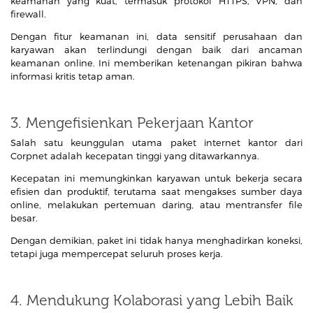
keamanan yang kuat, termasuk protokol HTTPS, VPN, dan
firewall.
Dengan fitur keamanan ini, data sensitif perusahaan dan
karyawan akan terlindungi dengan baik dari ancaman
keamanan online. Ini memberikan ketenangan pikiran bahwa
informasi kritis tetap aman.
3. Mengefisienkan Pekerjaan Kantor
Salah satu keunggulan utama paket internet kantor dari
Corpnet adalah kecepatan tinggi yang ditawarkannya.
Kecepatan ini memungkinkan karyawan untuk bekerja secara
efisien dan produktif, terutama saat mengakses sumber daya
online, melakukan pertemuan daring, atau mentransfer file
besar.
Dengan demikian, paket ini tidak hanya menghadirkan koneksi,
tetapi juga mempercepat seluruh proses kerja.
4. Mendukung Kolaborasi yang Lebih Baik