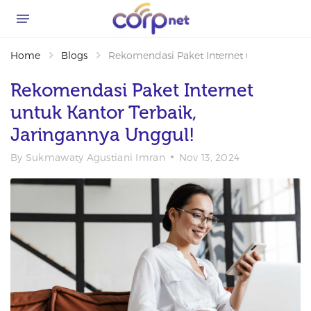
Home
Blogs
Rekomendasi Paket Internet untuk Kantor 
Rekomendasi Paket Internet
untuk Kantor Terbaik,
Jaringannya Unggul!
By
Sukmawaty Agustiani Imran
Nov 13, 2024