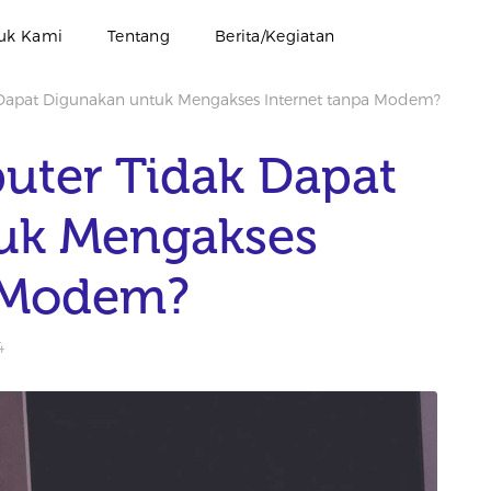
uk Kami
Tentang
Berita/Kegiatan
apat Digunakan untuk Mengakses Internet tanpa Modem?
ter Tidak Dapat
uk Mengakses
a Modem?
4