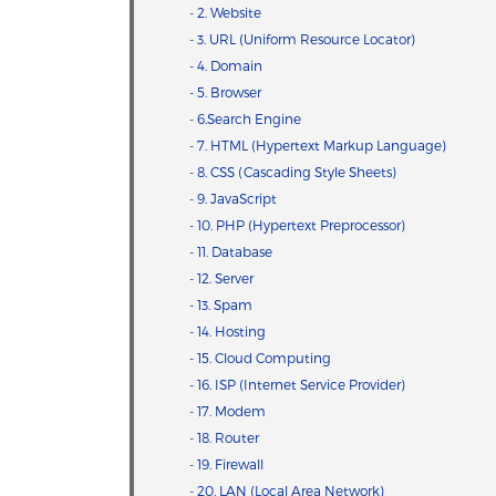
- 2. Website
- 3. URL (Uniform Resource Locator)
- 4. Domain
- 5. Browser
- 6.Search Engine
- 7. HTML (Hypertext Markup Language)
- 8. CSS (Cascading Style Sheets)
- 9. JavaScript
- 10. PHP (Hypertext Preprocessor)
- 11. Database
- 12. Server
- 13. Spam
- 14. Hosting
- 15. Cloud Computing
- 16. ISP (Internet Service Provider)
- 17. Modem
- 18. Router
- 19. Firewall
- 20. LAN (Local Area Network)