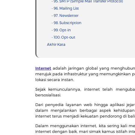
- 95. SMTP (Simple Mail Transfer Protocol)
- 96. Mailing List
- 97. Newsletter
- 98. Subscription
- 99. Opt-in
- 100. Opt-out
Akhir Kata
Internet
adalah jaringan global yang menghubungk
merujuk pada infrastruktur yang memungkinkan pe
lokasi secara instan.
Sejak kemunculannya, internet telah mengubah
bersosialisasi.
Dari penyedia layanan web hingga aplikasi jeja
dalam menjalankan berbagai aspek kehidupa
internet terus menjadi kekuatan pendorong di bali
Dalam menggunakan internet, kita sering kali m
internet dengan baik, mari simak kamus istilah int