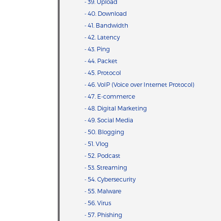
- 39. Upload
- 40. Download
- 41. Bandwidth
- 42. Latency
- 43. Ping
- 44. Packet
- 45. Protocol
- 46. VoIP (Voice over Internet Protocol)
- 47. E-commerce
- 48. Digital Marketing
- 49. Social Media
- 50. Blogging
- 51. Vlog
- 52. Podcast
- 53. Streaming
- 54. Cybersecurity
- 55. Malware
- 56. Virus
- 57. Phishing