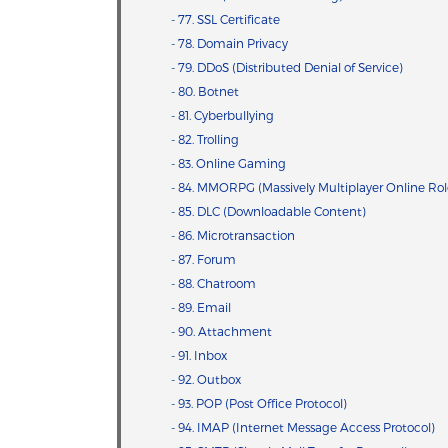
- 77. SSL Certificate
- 78. Domain Privacy
- 79. DDoS (Distributed Denial of Service)
- 80. Botnet
- 81. Cyberbullying
- 82. Trolling
- 83. Online Gaming
- 84. MMORPG (Massively Multiplayer Online Ro
- 85. DLC (Downloadable Content)
- 86. Microtransaction
- 87. Forum
- 88. Chatroom
- 89. Email
- 90. Attachment
- 91. Inbox
- 92. Outbox
- 93. POP (Post Office Protocol)
- 94. IMAP (Internet Message Access Protocol)