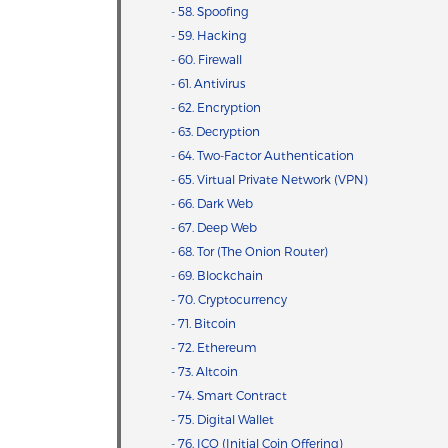
- 58. Spoofing
- 59. Hacking
- 60. Firewall
- 61. Antivirus
- 62. Encryption
- 63. Decryption
- 64. Two-Factor Authentication
- 65. Virtual Private Network (VPN)
- 66. Dark Web
- 67. Deep Web
- 68. Tor (The Onion Router)
- 69. Blockchain
- 70. Cryptocurrency
- 71. Bitcoin
- 72. Ethereum
- 73. Altcoin
- 74. Smart Contract
- 75. Digital Wallet
- 76. ICO (Initial Coin Offering)