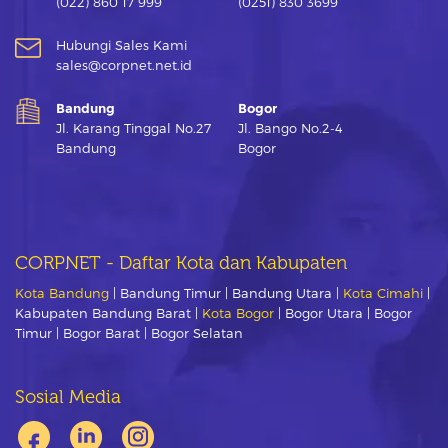
(022) 860 17 999
(0251) 830 3699
Hubungi Sales Kami
sales@corpnet.net.id
Bandung
Bogor
Jl. Karang Tinggal No.27
Jl. Bango No.2-4
Bandung
Bogor
CORPNET - Daftar Kota dan Kabupaten
Kota Bandung
| Bandung Timur | Bandung Utara |
Kota Cimahi
|
Kabupaten Bandung Barat |
Kota Bogor
| Bogor Utara | Bogor
Timur | Bogor Barat | Bogor Selatan
Sosial Media