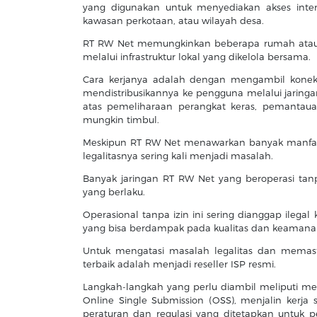
yang digunakan untuk menyediakan akses inter
kawasan perkotaan, atau wilayah desa.
RT RW Net memungkinkan beberapa rumah atau p
melalui infrastruktur lokal yang dikelola bersama.
Cara kerjanya adalah dengan mengambil koneksi 
mendistribusikannya ke pengguna melalui jaringa
atas pemeliharaan perangkat keras, pemantaua
mungkin timbul.
Meskipun RT RW Net menawarkan banyak manfaat, 
legalitasnya sering kali menjadi masalah.
Banyak jaringan RT RW Net yang beroperasi tanp
yang berlaku.
Operasional tanpa izin ini sering dianggap ilega
yang bisa berdampak pada kualitas dan keamanan
Untuk mengatasi masalah legalitas dan memast
terbaik adalah menjadi reseller ISP resmi.
Langkah-langkah yang perlu diambil meliputi me
Online Single Submission (OSS), menjalin kerj
peraturan dan regulasi yang ditetapkan untuk p