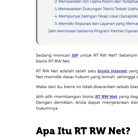
- 2. Memperoleh Izin Usaha Resmi dan Terdafta
- 3. Menawarkan Dukungan Teknis Terkait Usaha 
- 4. Mempunyai Jaringan Tetap Lokal (Jartaplok
- 5. Memiliki Reputasi dan Layanan yang Mema
Jalin Kemitraan bersama Program Partner Operat
Sedang mencari
ISP
untuk RT RW Net? Sebelum 
bisnis RT RW Net.
RT RW Net adalah salah satu
bisnis internet
yang
Net memiliki dasar hukum yang lemah, sehingga d
Maka dari itu, bisnis ini tidak disarankan sebab b
Alih-alih membangun bisnis
RT RW Net
yang ileg
Dengan demikian, Anda dapat menjalankan bisnis
hukumnya.
Apa Itu RT RW Net?