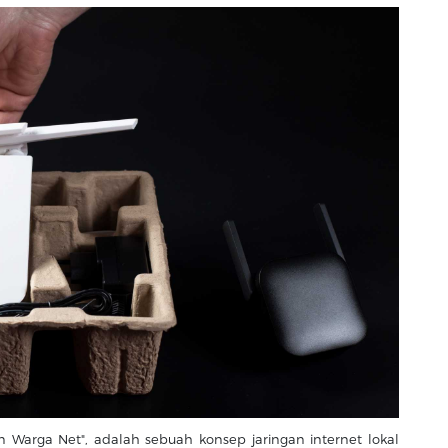
n Warga Net", adalah sebuah konsep jaringan internet lokal