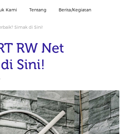
uk Kami
Tentang
Berita/Kegiatan
rbaik? Simak di Sini!
 RT RW Net
di Sini!
4