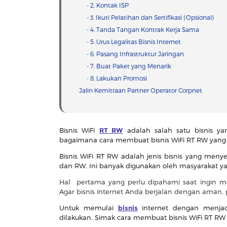
- 2. Kontak ISP
- 3. Ikuti Pelatihan dan Sertifikasi (Opsional)
- 4. Tanda Tangan Kontrak Kerja Sama
- 5. Urus Legalitas Bisnis Internet
- 6. Pasang Infrastruktur Jaringan
- 7. Buat Paket yang Menarik
- 8. Lakukan Promosi
Jalin Kemitraan Partner Operator Corpnet
Bisnis WiFi
RT RW
adalah salah satu bisnis ya
bagaimana cara membuat bisnis WiFi RT RW yang 
Bisnis WiFi RT RW adalah jenis bisnis yang men
dan RW. Ini banyak digunakan oleh masyarakat ya
Hal pertama yang perlu dipahami saat ingin me
Agar bisnis internet Anda berjalan dengan aman, 
Untuk memulai
bisnis
internet dengan menjadi
dilakukan. Simak cara membuat bisnis WiFi RT RW 