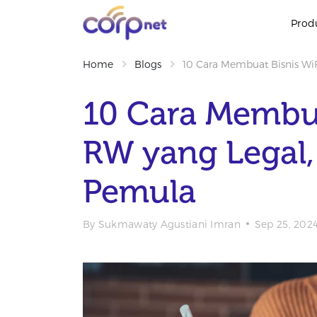
Prod
Home
Blogs
10 Cara Membuat Bisnis Wi
10 Cara Membua
RW yang Legal
Pemula
By
Sukmawaty Agustiani Imran
Sep 25, 202