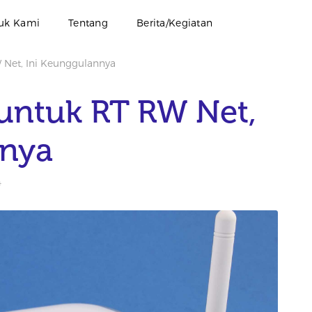
uk Kami
Tentang
Berita/Kegiatan
 Net, Ini Keunggulannya
 untuk RT RW Net,
nnya
4