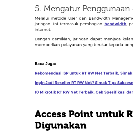
5. Mengatur Penggunaan 
Melalui metode User dan Bandwidth Manageme
jaringan. Ini termasuk pembagian
bandwidth
, p
internet.
Dengan demikian, jaringan dapat menjaga kela
memberikan pelayanan yang terukur kepada pen
Baca Juga:
Rekomendasi ISP untuk RT RW Net Terbaik, Simak D
Ingin Jadi Reseller RT RW Net? Simak Tips Suksesny
10 Mikrotik RT RW Net Terbaik, Cek Spesifikasi da
Access Point untuk
Digunakan