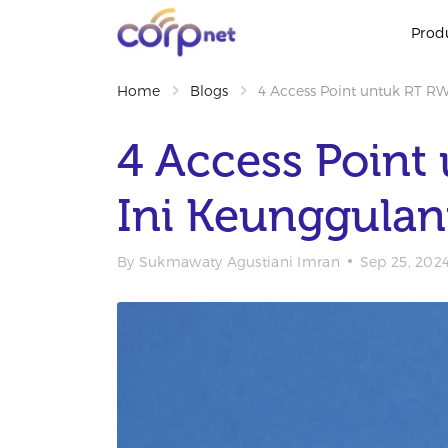
Prod
Home
Blogs
4 Access Point untuk RT RW
4 Access Point
Ini Keunggula
By
Sukmawaty Agustiani Imran
Sep 25, 202