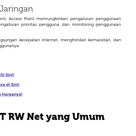
Jaringan
nt, Access Point memungkinkan pengaturan penggunaan
engaturan prioritas pengguna, dan monitoring penggunaan
ngsungan kecepatan internet, menghindari kemacetan, dan
ggunanya.
i Sini!
a di Sini!
n Harganya!
 RT RW Net yang Umum