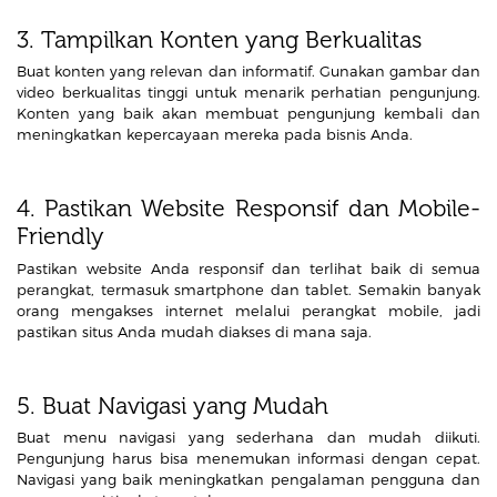
3. Tampilkan Konten yang Berkualitas
Buat konten yang relevan dan informatif. Gunakan gambar dan
video berkualitas tinggi untuk menarik perhatian pengunjung.
Konten yang baik akan membuat pengunjung kembali dan
meningkatkan kepercayaan mereka pada bisnis Anda.
4. Pastikan Website Responsif dan Mobile-
Friendly
Pastikan website Anda responsif dan terlihat baik di semua
perangkat, termasuk smartphone dan tablet. Semakin banyak
orang mengakses internet melalui perangkat mobile, jadi
pastikan situs Anda mudah diakses di mana saja.
5. Buat Navigasi yang Mudah
Buat menu navigasi yang sederhana dan mudah diikuti.
Pengunjung harus bisa menemukan informasi dengan cepat.
Navigasi yang baik meningkatkan pengalaman pengguna dan