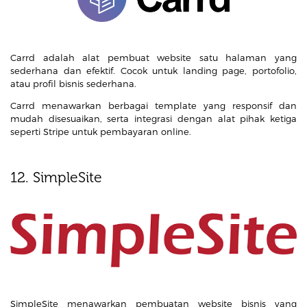
Carrd adalah alat pembuat website satu halaman yang
sederhana dan efektif. Cocok untuk landing page, portofolio,
atau profil bisnis sederhana.
Carrd menawarkan berbagai template yang responsif dan
mudah disesuaikan, serta integrasi dengan alat pihak ketiga
seperti Stripe untuk pembayaran online.
12. SimpleSite
SimpleSite menawarkan pembuatan website bisnis yang