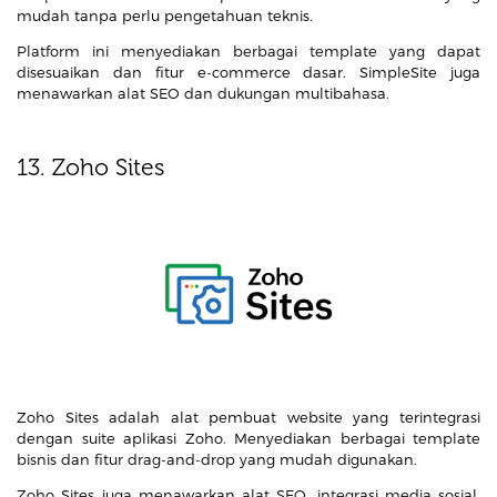
mudah tanpa perlu pengetahuan teknis.
Platform ini menyediakan berbagai template yang dapat
disesuaikan dan fitur e-commerce dasar. SimpleSite juga
menawarkan alat SEO dan dukungan multibahasa.
13. Zoho Sites
Zoho Sites adalah alat pembuat website yang terintegrasi
dengan suite aplikasi Zoho. Menyediakan berbagai template
bisnis dan fitur drag-and-drop yang mudah digunakan.
Zoho Sites juga menawarkan alat SEO, integrasi media sosial,