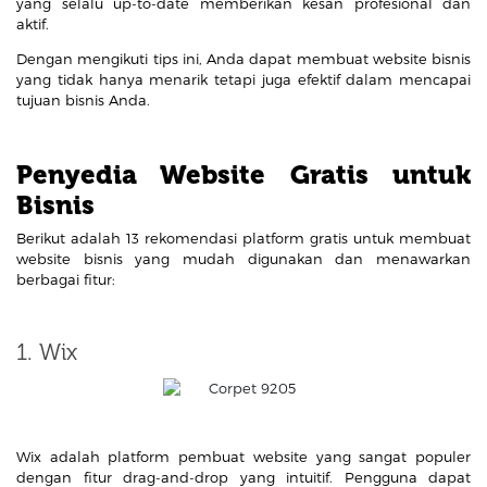
yang selalu up-to-date memberikan kesan profesional dan
aktif.
Dengan mengikuti tips ini, Anda dapat membuat website bisnis
yang tidak hanya menarik tetapi juga efektif dalam mencapai
tujuan bisnis Anda.
Penyedia Website Gratis untuk
Bisnis
Berikut adalah 13 rekomendasi platform gratis untuk membuat
website bisnis yang mudah digunakan dan menawarkan
berbagai fitur:
1. Wix
Wix adalah platform pembuat website yang sangat populer
dengan fitur drag-and-drop yang intuitif. Pengguna dapat