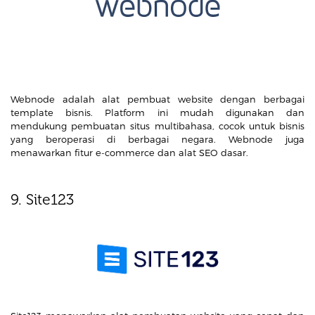
Webnode adalah alat pembuat website dengan berbagai
template bisnis. Platform ini mudah digunakan dan
mendukung pembuatan situs multibahasa, cocok untuk bisnis
yang beroperasi di berbagai negara. Webnode juga
menawarkan fitur e-commerce dan alat SEO dasar.
9. Site123