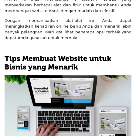
menyediakan berbagai alat dan fitur untuk membantu Anda
membangun website bisnis dengan mudah dan efektif.
Dengan memanfaatkan alat-alat ini, Anda dapat
meningkatkan kehadiran online bisnis Anda dan menarik lebih
banyak pelanggan. Mari kita lihat beberapa opsi terbaik yang
dapat Anda gunakan untuk memulai.
Tips Membuat Website untuk
Bisnis yang Menarik