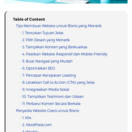
Table of Content
Tips Membuat Website untuk Bisnis yang Menarik
- 1. Tentukan Tujuan Jelas
- 2. Pilih Desain yang Menarik
- 3. Tampilkan Konten yang Berkualitas
- 4. Pastikan Website Responsif dan Mobile-Friendly
- 5. Buat Navigasi yang Mudah
- 6. Optimalkan SEO
- 7. Percepat Kecepatan Loading
- 8. Letakkan Call to Action (CTA) yang Jelas
- 9. Integrasikan Media Sosial
- 10. Tampilkan Testimoni dan Ulasan
- 11. Perbarui Konten Secara Berkala
Penyedia Website Gratis untuk Bisnis
- 1. Wix
- 2. WordPress.com
- 3. Weebly