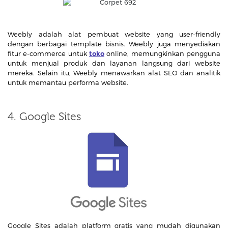
Weebly adalah alat pembuat website yang user-friendly
dengan berbagai template bisnis. Weebly juga menyediakan
fitur e-commerce untuk
toko
online, memungkinkan pengguna
untuk menjual produk dan layanan langsung dari website
mereka. Selain itu, Weebly menawarkan alat SEO dan analitik
untuk memantau performa website.
4. Google Sites
Google Sites adalah platform gratis yang mudah digunakan