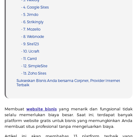
- 4. Google Sites
- 5. Jimdo
- 6. Strikingly
- 7. Mozello
- 8. Webnode
- 9. Site123
- 10. Ucraft
- 11. Carrd
- 12. SimpleSite
- 13. Zoho Sites
Sukseskan Bisnis Anda bersama Corpnet, Provider Internet
Terbaik
Membuat
website bisnis
yang menarik dan fungsional tidak
selalu memerlukan biaya besar. Saat ini, terdapat banyak
platform website gratis untuk bisnis yang memungkinkan Anda
membuat situs profesional tanpa mengeluarkan biaya.
Artikel ini akan membahas 13 platform terbaik yang