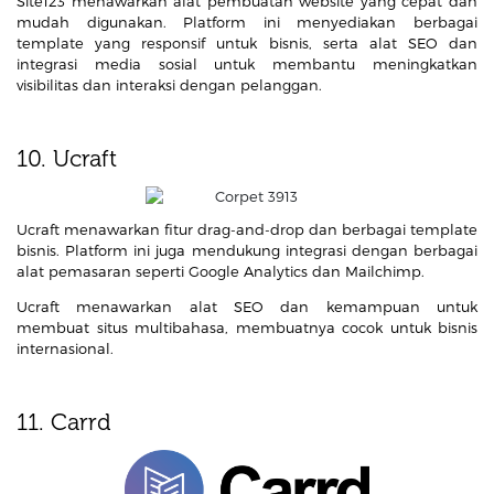
Site123 menawarkan alat pembuatan website yang cepat dan
mudah digunakan. Platform ini menyediakan berbagai
template yang responsif untuk bisnis, serta alat SEO dan
integrasi media sosial untuk membantu meningkatkan
visibilitas dan interaksi dengan pelanggan.
10. Ucraft
Ucraft menawarkan fitur drag-and-drop dan berbagai template
bisnis. Platform ini juga mendukung integrasi dengan berbagai
alat pemasaran seperti Google Analytics dan Mailchimp.
Ucraft menawarkan alat SEO dan kemampuan untuk
membuat situs multibahasa, membuatnya cocok untuk bisnis
internasional.
11. Carrd