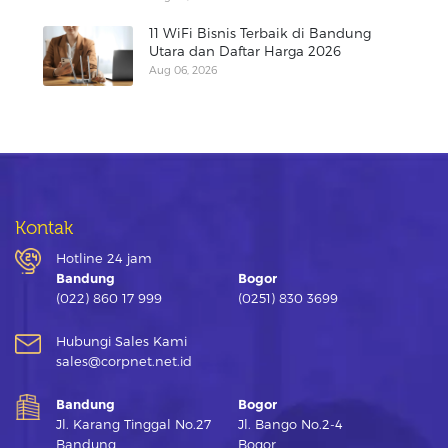
11 WiFi Bisnis Terbaik di Bandung
Utara dan Daftar Harga 2026
Aug 06, 2026
Kontak
Hotline 24 jam
Bandung
Bogor
(022) 860 17 999
(0251) 830 3699
Hubungi Sales Kami
sales@corpnet.net.id
Bandung
Bogor
Jl. Karang Tinggal No.27
Jl. Bango No.2-4
Bandung
Bogor