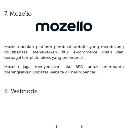
7. Mozello
Mozello adalah platform pembuat website yang mendukung
multibahasa. Menawarkan fitur e-commerce gratis dan
berbagai template bisnis yang profesional.
Mozello juga menyediakan alat SEO untuk membantu
meningkatkan visibilitas website di mesin pencari.
8. Webnode