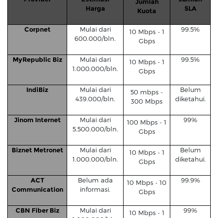
Jumlah
Harga
SLA
Kuota
Corpnet
Mulai dari
99.5%
10 Mbps - 1
600.000/bln.
Gbps
MyRepublic Biz
Mulai dari
99.5%
10 Mbps - 1
1.000.000/bln.
Gbps
IndiBiz
Mulai dari
Belum
50 mbps -
439.000/bln.
diketahui.
300 Mbps
Jinom Internet
Mulai dari
99%
100 Mbps - 1
5.500.000/bln.
Gbps
Biznet Metronet
Mulai dari
Belum
10 Mbps - 1
1.000.000/bln.
diketahui.
Gbps
ACT
Belum ada
99.9%
10 Mbps - 10
Communication
informasi.
Gbps
CBN Fiber Biz
Mulai dari
99%
10 Mbps - 1