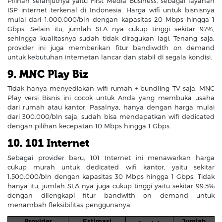
Pilihan selanjutnya yaitu First Media Business, sebagai layanan
ISP internet terkenal di Indonesia. Harga wifi untuk bisnisnya
mulai dari 1.000.000/bln dengan kapasitas 20 Mbps hingga 1
Gbps. Selain itu, jumlah SLA nya cukup tinggi sekitar 97%,
sehingga kualitasnya sudah tidak diragukan lagi. Tenang saja,
provider ini juga memberikan fitur bandiwdth on demand
untuk kebutuhan internetan lancar dan stabil di segala kondisi.
9. MNC Play Biz
Tidak hanya menyediakan wifi rumah + bundling TV saja, MNC
Play versi Bisnis ini cocok untuk Anda yang membuka usaha
dari rumah atau kantor. Pasalnya, hanya dengan harga mulai
dari 300.000/bln saja, sudah bisa mendapatkan wifi dedicated
dengan pilihan kecepatan 10 Mbps hingga 1 Gbps.
10. 101 Internet
Sebagai provider baru, 101 Internet ini menawarkan harga
cukup murah untuk dedicated wifi kantor, yaitu sekitar
1.500.000/bln dengan kapasitas 30 Mbps hingga 1 Gbps. Tidak
hanya itu, jumlah SLA nya juga cukup tinggi yaitu sekitar 99.5%
dengan dilengkapi fitur bandwith on demand untuk
menambah fleksibilitas penggunanya.
Provider
Estimasi
Jumlah