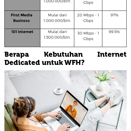
1.000.000/bln.
Gbps
First Media
Mulai dari
20 Mbps - 1
97%
Businsss
1.000.000/bln.
Gbps
101 Internet
Mulai dari
99.5%
30 Mbps - 1
1.500.000/bln.
Gbps
Berapa Kebutuhan Internet
Dedicated untuk WFH?