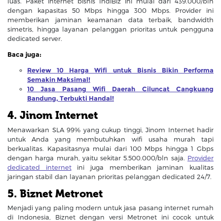
luas. Paket internet bisnis IndiBiz ini mulai dari 439.000/bln
dengan kapasitas 50 Mbps hingga 300 Mbps. Provider ini
memberikan jaminan keamanan data terbaik, bandwidth
simetris, hingga layanan pelanggan prioritas untuk pengguna
dedicated server.
Baca juga:
Review 10 Harga Wifi untuk Bisnis Bikin Performa
Semakin Maksimal!
10 Jasa Pasang Wifi Daerah Ciluncat Cangkuang
Bandung, Terbukti Handal!
4. Jinom Internet
Menawarkan SLA 99% yang cukup tinggi, Jinom Internet hadir
untuk Anda yang membutuhkan wifi usaha murah tapi
berkualitas. Kapasitasnya mulai dari 100 Mbps hingga 1 Gbps
dengan harga murah, yaitu sekitar 5.500.000/bln saja.
Provider
dedicated internet
ini juga memberikan jaminan kualitas
jaringan stabil dan layanan prioritas pelanggan dedicated 24/7.
5. Biznet Metronet
Menjadi yang paling modern untuk jasa pasang internet rumah
di Indonesia, Biznet dengan versi Metronet ini cocok untuk