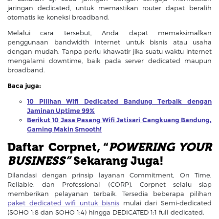
jaringan dedicated, untuk memastikan router dapat beralih
otomatis ke koneksi broadband.
Melalui cara tersebut, Anda dapat memaksimalkan
penggunaan bandwidth internet untuk bisnis atau usaha
dengan mudah. Tanpa perlu khawatir jika suatu waktu internet
mengalami downtime, baik pada server dedicated maupun
broadband.
Baca juga:
10 Pilihan Wifi Dedicated Bandung Terbaik dengan
Jaminan Uptime 99%
Berikut 10 Jasa Pasang Wifi Jatisari Cangkuang Bandung,
Gaming Makin Smooth!
Daftar Corpnet, “
POWERING YOUR
BUSINESS”
Sekarang Juga!
Dilandasi dengan prinsip layanan Commitment, On Time,
Reliable, dan Professional (CORP), Corpnet selalu siap
memberikan pelayanan terbaik. Tersedia beberapa pilihan
paket dedicated wifi untuk bisnis
mulai dari Semi-dedicated
(SOHO 1:8 dan SOHO 1:4) hingga DEDICATED 1:1 full dedicated.