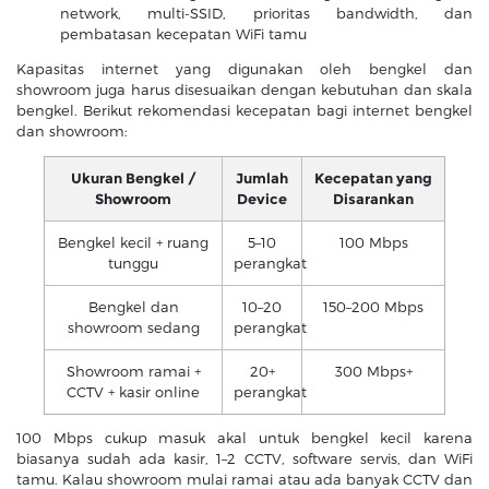
network, multi-SSID, prioritas bandwidth, dan
pembatasan kecepatan WiFi tamu
Kapasitas internet yang digunakan oleh bengkel dan
showroom juga harus disesuaikan dengan kebutuhan dan skala
bengkel. Berikut rekomendasi kecepatan bagi internet bengkel
dan showroom:
Ukuran Bengkel /
Jumlah
Kecepatan yang
Showroom
Device
Disarankan
Bengkel kecil + ruang
5–10
100 Mbps
tunggu
perangkat
Bengkel dan
10–20
150–200 Mbps
showroom sedang
perangkat
Showroom ramai +
20+
300 Mbps+
CCTV + kasir online
perangkat
100 Mbps cukup masuk akal untuk bengkel kecil karena
biasanya sudah ada kasir, 1–2 CCTV, software servis, dan WiFi
tamu. Kalau showroom mulai ramai atau ada banyak CCTV dan