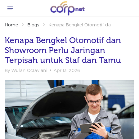
Home
Blogs
Kenapa Bengkel Otomotif dan Showroom P
Kenapa Bengkel Otomotif dan
Showroom Perlu Jaringan
Terpisah untuk Staf dan Tamu
By
Wulan Octaviani
Apr 13, 2026