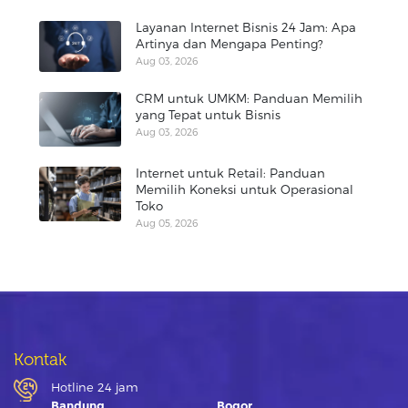
Layanan Internet Bisnis 24 Jam: Apa
Artinya dan Mengapa Penting?
Aug 03, 2026
CRM untuk UMKM: Panduan Memilih
yang Tepat untuk Bisnis
Aug 03, 2026
Internet untuk Retail: Panduan
Memilih Koneksi untuk Operasional
Toko
Aug 05, 2026
Kontak
Hotline 24 jam
Bandung
Bogor