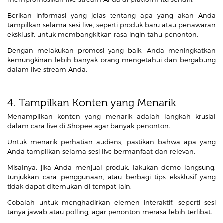
Berikan informasi yang jelas tentang apa yang akan Anda
tampilkan selama sesi live, seperti produk baru atau penawaran
eksklusif, untuk membangkitkan rasa ingin tahu penonton.
Dengan melakukan promosi yang baik, Anda meningkatkan
kemungkinan lebih banyak orang mengetahui dan bergabung
dalam live stream Anda.
4. Tampilkan Konten yang Menarik
Menampilkan konten yang menarik adalah langkah krusial
dalam cara live di Shopee agar banyak penonton.
Untuk menarik perhatian audiens, pastikan bahwa apa yang
Anda tampilkan selama sesi live bermanfaat dan relevan.
Misalnya, jika Anda menjual produk, lakukan demo langsung,
tunjukkan cara penggunaan, atau berbagi tips eksklusif yang
tidak dapat ditemukan di tempat lain.
Cobalah untuk menghadirkan elemen interaktif, seperti sesi
tanya jawab atau polling, agar penonton merasa lebih terlibat.