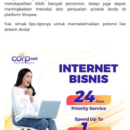
mendapatkan lebih banyak penonton, tetapi juga dapat
meningkatkan interaksi dan penjualan produk Anda di
platform Shopee.
Yuk, simak tips-tipsnya untuk memaksimalkan potensi live
stream Anda!