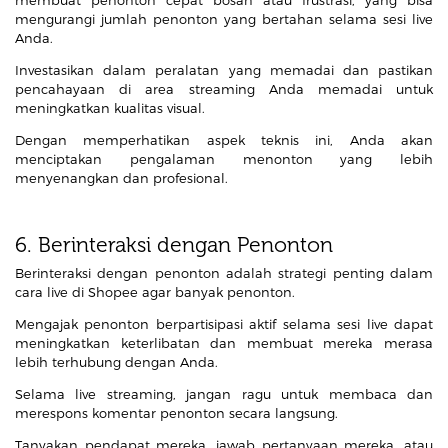
mengurangi jumlah penonton yang bertahan selama sesi live
Anda.
Investasikan dalam peralatan yang memadai dan pastikan
pencahayaan di area streaming Anda memadai untuk
meningkatkan kualitas visual.
Dengan memperhatikan aspek teknis ini, Anda akan
menciptakan pengalaman menonton yang lebih
menyenangkan dan profesional.
6. Berinteraksi dengan Penonton
Berinteraksi dengan penonton adalah strategi penting dalam
cara live di Shopee agar banyak penonton.
Mengajak penonton berpartisipasi aktif selama sesi live dapat
meningkatkan keterlibatan dan membuat mereka merasa
lebih terhubung dengan Anda.
Selama live streaming, jangan ragu untuk membaca dan
merespons komentar penonton secara langsung.
Tanyakan pendapat mereka, jawab pertanyaan mereka, atau