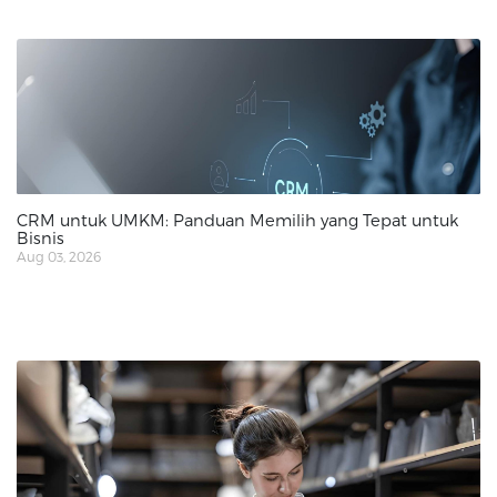
CRM untuk UMKM: Panduan Memilih yang Tepat untuk
Bisnis
Aug 03, 2026