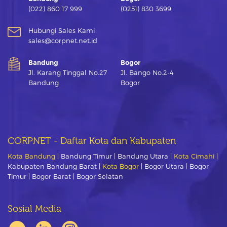
(022) 860 17 999
(0251) 830 3699
Hubungi Sales Kami
sales@corpnet.net.id
Bandung
Bogor
Jl. Karang Tinggal No.27
Jl. Bango No.2-4
Bandung
Bogor
CORPNET - Daftar Kota dan Kabupaten
Kota Bandung
| Bandung Timur | Bandung Utara |
Kota Cimahi
|
Kabupaten Bandung Barat |
Kota Bogor
| Bogor Utara | Bogor
Timur | Bogor Barat | Bogor Selatan
Sosial Media