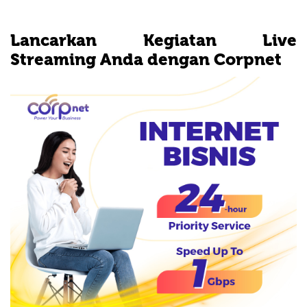
Lancarkan Kegiatan Live
Streaming Anda dengan Corpnet