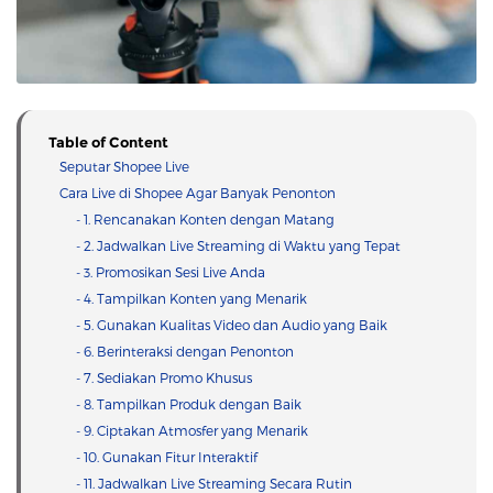
Table of Content
Seputar Shopee Live
Cara Live di Shopee Agar Banyak Penonton
- 1. Rencanakan Konten dengan Matang
- 2. Jadwalkan Live Streaming di Waktu yang Tepat
- 3. Promosikan Sesi Live Anda
- 4. Tampilkan Konten yang Menarik
- 5. Gunakan Kualitas Video dan Audio yang Baik
- 6. Berinteraksi dengan Penonton
- 7. Sediakan Promo Khusus
- 8. Tampilkan Produk dengan Baik
- 9. Ciptakan Atmosfer yang Menarik
- 10. Gunakan Fitur Interaktif
- 11. Jadwalkan Live Streaming Secara Rutin