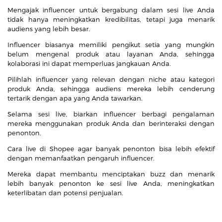
Mengajak influencer untuk bergabung dalam sesi live Anda
tidak hanya meningkatkan kredibilitas, tetapi juga menarik
audiens yang lebih besar.
Influencer biasanya memiliki pengikut setia yang mungkin
belum mengenal produk atau layanan Anda, sehingga
kolaborasi ini dapat memperluas jangkauan Anda.
Pilihlah influencer yang relevan dengan niche atau kategori
produk Anda, sehingga audiens mereka lebih cenderung
tertarik dengan apa yang Anda tawarkan.
Selama sesi live, biarkan influencer berbagi pengalaman
mereka menggunakan produk Anda dan berinteraksi dengan
penonton.
Cara live di Shopee agar banyak penonton bisa lebih efektif
dengan memanfaatkan pengaruh influencer.
Mereka dapat membantu menciptakan buzz dan menarik
lebih banyak penonton ke sesi live Anda, meningkatkan
keterlibatan dan potensi penjualan.