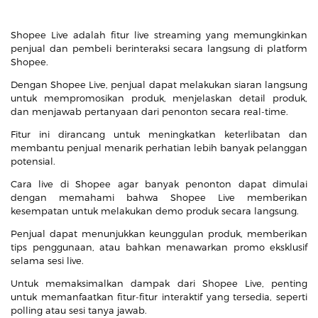
Shopee Live adalah fitur live streaming yang memungkinkan
penjual dan pembeli berinteraksi secara langsung di platform
Shopee.
Dengan Shopee Live, penjual dapat melakukan siaran langsung
untuk mempromosikan produk, menjelaskan detail produk,
dan menjawab pertanyaan dari penonton secara real-time.
Fitur ini dirancang untuk meningkatkan keterlibatan dan
membantu penjual menarik perhatian lebih banyak pelanggan
potensial.
Cara live di Shopee agar banyak penonton dapat dimulai
dengan memahami bahwa Shopee Live memberikan
kesempatan untuk melakukan demo produk secara langsung.
Penjual dapat menunjukkan keunggulan produk, memberikan
tips penggunaan, atau bahkan menawarkan promo eksklusif
selama sesi live.
Untuk memaksimalkan dampak dari Shopee Live, penting
untuk memanfaatkan fitur-fitur interaktif yang tersedia, seperti
polling atau sesi tanya jawab.