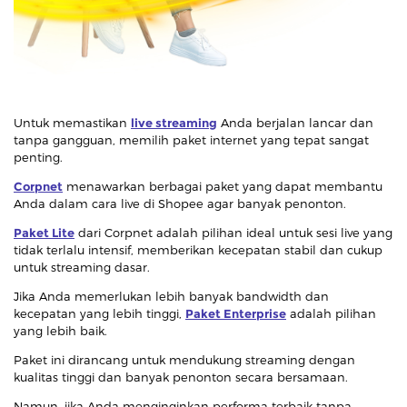
Untuk memastikan
live streaming
Anda berjalan lancar dan
tanpa gangguan, memilih paket internet yang tepat sangat
penting.
Corpnet
menawarkan berbagai paket yang dapat membantu
Anda dalam cara live di Shopee agar banyak penonton.
Paket Lite
dari Corpnet adalah pilihan ideal untuk sesi live yang
tidak terlalu intensif, memberikan kecepatan stabil dan cukup
untuk streaming dasar.
Jika Anda memerlukan lebih banyak bandwidth dan
kecepatan yang lebih tinggi,
Paket Enterprise
adalah pilihan
yang lebih baik.
Paket ini dirancang untuk mendukung streaming dengan
kualitas tinggi dan banyak penonton secara bersamaan.
Namun, jika Anda menginginkan performa terbaik tanpa